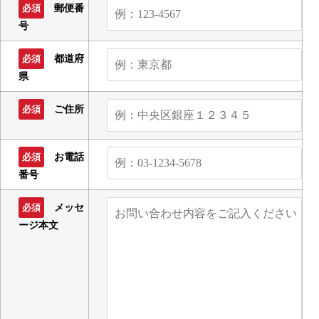
郵便番
必須
号
都道府
必須
県
ご住所
必須
お電話
必須
番号
メッセ
必須
ージ本文