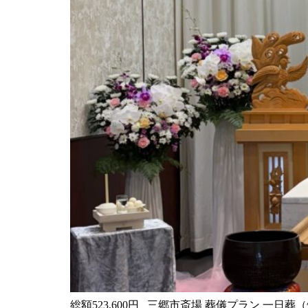
総額523,600円 三郷市斎場 葬儀プラン 一日葬（