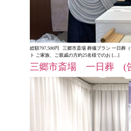
総額797,500円 三郷市斎場 葬儀プラン 一日葬（
ト ご家族、ご親戚の方約25名様でのお […]
三郷市斎場 一日葬 (