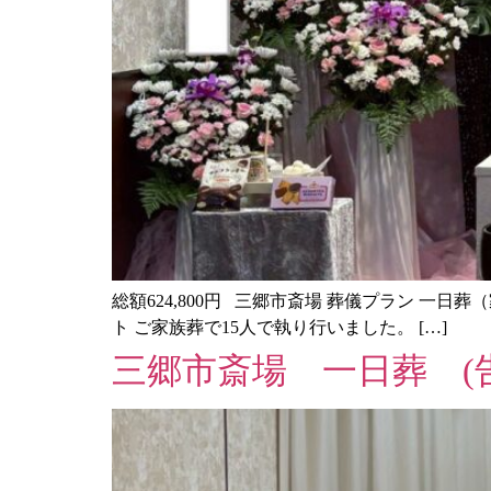
総額624,800円 三郷市斎場 葬儀プラン 一日葬（
ト ご家族葬で15人で執り行いました。 […]
三郷市斎場 一日葬 (